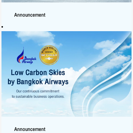
Announcement
บางกอกแอร์เวย์ส ติด
อันดับ Fortune
Southeast Asia 500
ประจำปี 2569 ตอกย้ำ
ศักยภาพการเติบโตและ
ความแข็งแกร่งในฐานะ
ผู้นำธุรกิจการบินระดับ
ภูมิภาค
กดดูรายละเอียดเพิ่มเติม
Announcement