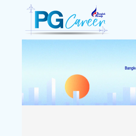
Contact
Us
Bangko
More
Contact
Information