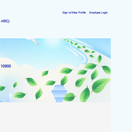
Sign In/View Profile
Employee Login
G-HRC)
k 10900